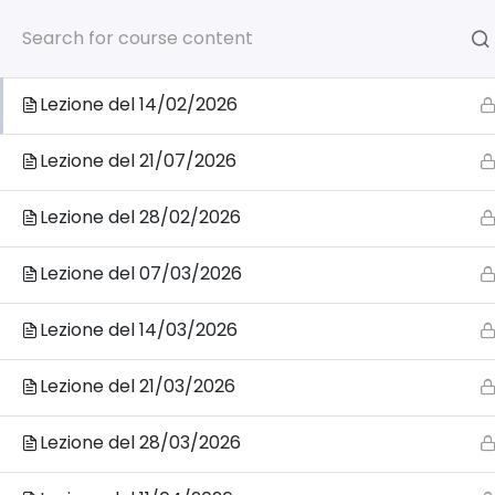
0805039906
info@accademia
1
Registrazioni Lezioni in Aula
Lezione del 14/02/2026
Home
C
Lezione del 21/07/2026
Lezione del 28/02/2026
Lezione del 07/03/2026
Home
Prossimi Corsi in partenza
Test di ammiss
MedStart 2026 Winter – Corso Semestre Filtro 2026 
Lezione del 14/03/2026
Lezione del 21/03/2026
Lezione del 28/03/2026