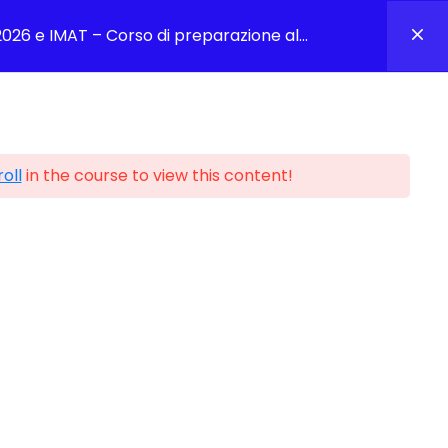
Accedi
Carrello
026 e IMAT – Corso di preparazione al
ontoiatria e IMAT
Prenota Una Consulenza Gratuita
oll
in the course to view this content!
 e Online per Medicina Odontoiatria e IMAT