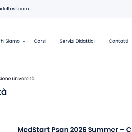
deltest.com
hi Siamo
Corsi
Servizi Didattici
Contatti
ione università
tà
MedStart Psan 2026 Summer – Cor