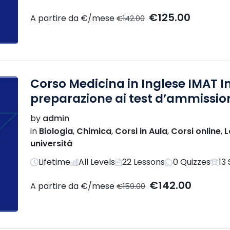
€125.00
A partire da €/mese
€142.00
Corso Medicina in Inglese IMAT In
preparazione ai test d’ammission
by
admin
in
Biologia
,
Chimica
,
Corsi in Aula
,
Corsi online
,
L
università
Lifetime
All Levels
22 Lessons
0 Quizzes
13
€142.00
A partire da €/mese
€159.00