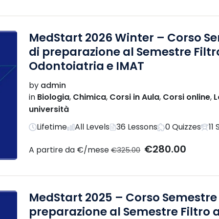
MedStart 2026 Winter – Corso Sem
di preparazione al Semestre Filtr
Odontoiatria e IMAT
by
admin
in
Biologia
,
Chimica
,
Corsi in Aula
,
Corsi online
,
L
università
Lifetime
All Levels
36 Lessons
0 Quizzes
11
€280.00
A partire da €/mese
€325.00
MedStart 2025 – Corso Semestre F
preparazione al Semestre Filtro a