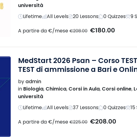
università
Lifetime
All Levels
20 Lessons
0 Quizzes
9 
€180.00
A partire da €/mese
€208.00
MedStart 2026 Psan – Corso TEST
TEST di ammissione a Bari e Onlin
by
admin
in
Biologia
,
Chimica
,
Corsi in Aula
,
Corsi online
,
L
università
Lifetime
All Levels
37 Lessons
0 Quizzes
15
€208.00
A partire da €/mese
€225.00