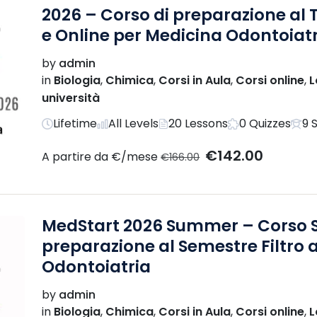
2026 – Corso di preparazione al T
e Online per Medicina Odontoiat
by
admin
in
Biologia
,
Chimica
,
Corsi in Aula
,
Corsi online
,
L
università
Lifetime
All Levels
20 Lessons
0 Quizzes
9 
€142.00
A partire da €/mese
€166.00
MedStart 2026 Summer – Corso Se
preparazione al Semestre Filtro a
Odontoiatria
by
admin
in
Biologia
,
Chimica
,
Corsi in Aula
,
Corsi online
,
L