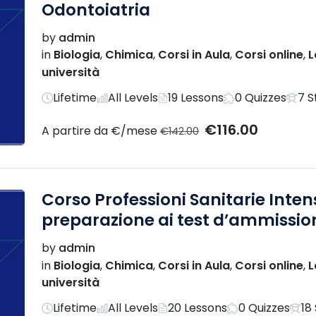
Odontoiatria
by
admin
in
Biologia
,
Chimica
,
Corsi in Aula
,
Corsi online
,
L
università
Lifetime
All Levels
19 Lessons
0 Quizzes
7 S
€116.00
A partire da €/mese
€142.00
Corso Professioni Sanitarie Inten
preparazione ai test d’ammission
by
admin
in
Biologia
,
Chimica
,
Corsi in Aula
,
Corsi online
,
L
università
Lifetime
All Levels
20 Lessons
0 Quizzes
18