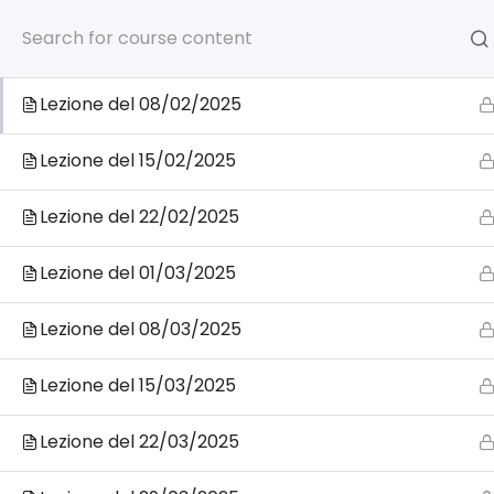
0805039906
info@accademia
Lezione del 01/02/2025
Lezione del 08/02/2025
Home
C
Lezione del 15/02/2025
Lezione del 22/02/2025
Lezione del 01/03/2025
Home
Prossimi Corsi in partenza
Test di ammiss
Corso STANDARD – Corso di preparazione ai test d’am
Lezione del 08/03/2025
Lezione del 15/03/2025
Lezione del 22/03/2025