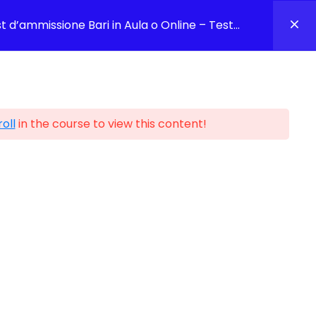
Accedi
Carrello
 d’ammissione Bari in Aula o Online – Test
erinaria
Prenota Una Consulenza Gratuita
oll
in the course to view this content!
fessioni Sanitarie – Test Veterinaria