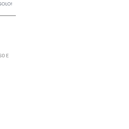
 SOLO!
SO E