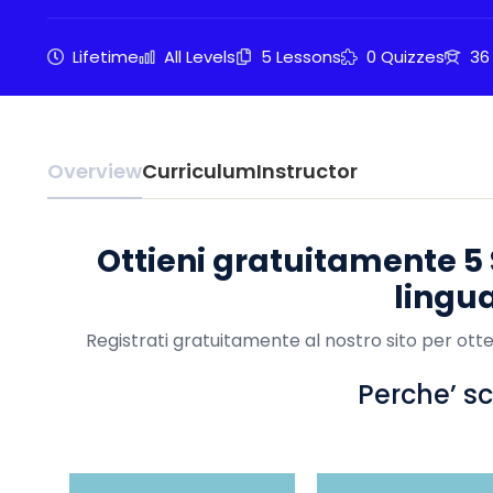
Lifetime
All Levels
5 Lessons
0 Quizzes
36
Overview
Curriculum
Instructor
Ottieni gratuitamente 5
lingu
Registrati gratuitamente al nostro sito per ott
Perche’ sce