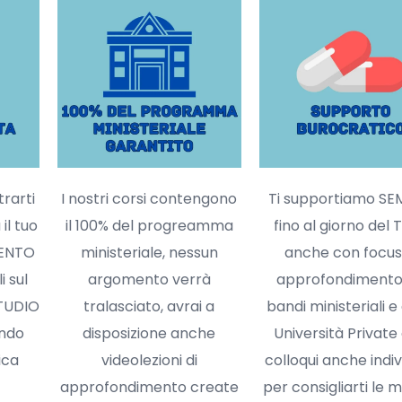
rarti
I nostri corsi contengono
Ti supportiamo SE
il tuo
il 100% del progreamma
fino al giorno del 
MENTO
ministeriale, nessun
anche con focus
i sul
argomento verrà
approfondimento 
TUDIO
tralasciato, avrai a
bandi ministeriali e
ando
disposizione anche
Università Private
ica
videolezioni di
colloqui anche indiv
approfondimento create
per consigliarti le mi