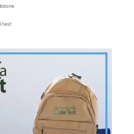
dizione
l test