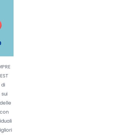
MPRE
TEST
 di
sui
 delle
 con
iduali
gliori