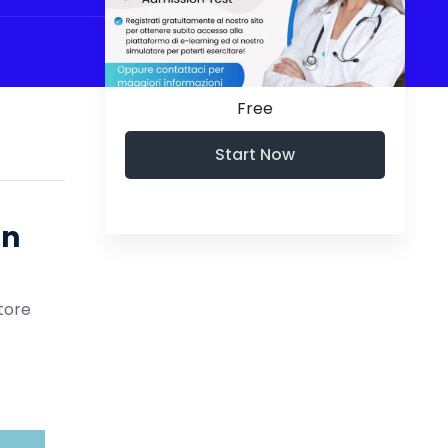
Free
Start Now
in
tore