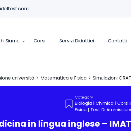
deltest.com
hi Siamo
Corsi
Servizi Didattici
Contatti
ione università
Matematica e Fisica
Simulazioni GRAT
Category
Biologia
|
Chimica
|
Corsi 
Fisica
|
Test Di Ammissione
icina in lingua inglese – IMA