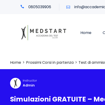
0805039906
info@accademia
Home
C
Home
Prossimi Corsi in partenza
Test di ammiss
Instructor
Admin
Simulazioni GRATUITE – Med