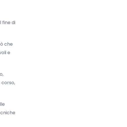
fine di
iò che
oli e
o,
 corso,
lle
ecniche