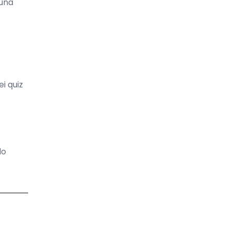
 una
i quiz
lo